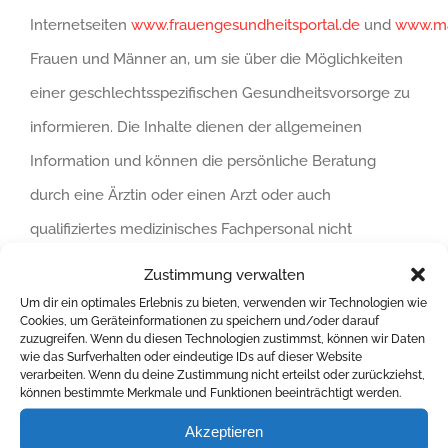
Internetseiten
www.frauengesundheitsportal.de
und
www.ma
Frauen und Männer an, um sie über die Möglichkeiten
einer geschlechtsspezifischen Gesundheitsvorsorge zu
informieren. Die Inhalte dienen der allgemeinen
Information und können die persönliche Beratung
durch eine Ärztin oder einen Arzt oder auch
qualifiziertes medizinisches Fachpersonal nicht
ersetzen.
Zustimmung verwalten
Um dir ein optimales Erlebnis zu bieten, verwenden wir Technologien wie
Cookies, um Geräteinformationen zu speichern und/oder darauf
Kontakt:
Pressestelle der Bundeszentrale für
zuzugreifen. Wenn du diesen Technologien zustimmst, können wir Daten
wie das Surfverhalten oder eindeutige IDs auf dieser Website
gesundheitliche Aufklärung (BZgA)
verarbeiten. Wenn du deine Zustimmung nicht erteilst oder zurückziehst,
Maarweg 149-161
können bestimmte Merkmale und Funktionen beeinträchtigt werden.
50825 Köln
Akzeptieren