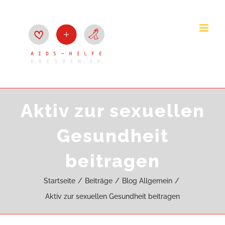
Zum
Inhalt
springen
Aktiv zur sexuellen
Gesundheit
beitragen
Startseite
Beiträge
Blog Allgemein
Aktiv zur sexuellen Gesundheit beitragen