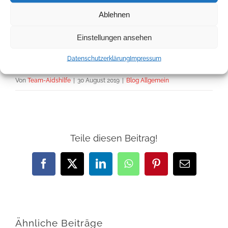
pressestelle@bzga.de
Ablehnen
https://www.bzga.de
Einstellungen ansehen
https://twitter.com/bzga_de
Datenschutzerklärung
Impressum
Von
Team-Aidshilfe
|
30 August 2019
|
Blog Allgemein
Teile diesen Beitrag!
Facebook
X
LinkedIn
WhatsApp
Pinterest
E-
Mail
Ähnliche Beiträge