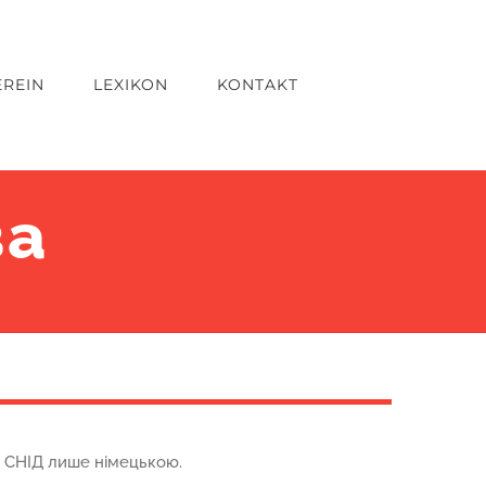
EREIN
LEXIKON
KONTAKT
ва
а СНІД лише німецькою.