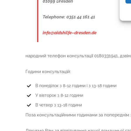
01099 Dresden
Telephone
: 0351 44 161 41
info
@
aidshilfe
–
dresden
.
de
народний телефон консультації 0180331941, дзвін
Години консультацій:
В понеділок з 8-12 години і з 13-18 години
У вівторок з 8-12 години
В четвер з 13-18 години
Поза консультаційними годинами за попереднім 
Дякуємо Вам за відвідування нашої домашньої сто