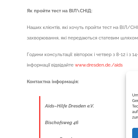
Як пройти тест на ВІЛ\СНІД:
Наших клієнтів, які хочуть пройти тест на ВІЛ/С
захворювання, які передаються статевим шляхом)
Години консультації: вівторок і четвер з 8-12 і з
інформації відвідайте
www.dresden.de./aids
Контактна інформація:
Um 
Ger
Aids
–
Hilfe Dresden e.V.
Tec
auf
zur
Bischofsweg 46