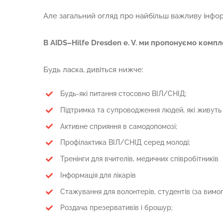
Але загальний огляд про найбільш важливу інфор
В
AIDS
–
Hilfe
Dresden
e
.
V
. ми пропонуємо компле
Будь ласка, дивіться нижче:
Будь-які питання стосовно ВІЛ/СНІД;
Підтримка та супроводження людей, які живуть
Активне сприяння в самодопомозі;
Профілактика ВІЛ/СНІД серед молоді;
Тренінги для вчителів, медичних співробітників
Інформація для лікарів
Стажування для волонтерів, студентів (за вимого
Роздача презервативів і брошур;