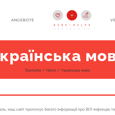
ANGEBOTE
V
країнська мо
Startseite
Home
Yкраїнська мова
аль, наш сайт пропонує багато інформації про ВІЛ-інфекцію т