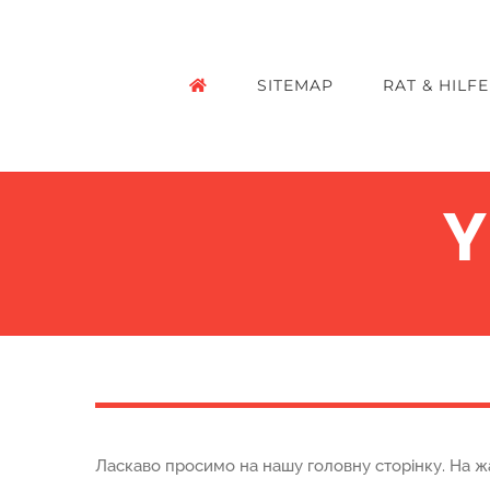
Zum
Inhalt
SITEMAP
RAT & HILFE
springen
Y
Ласкаво просимо на нашу головну сторінку. На ж