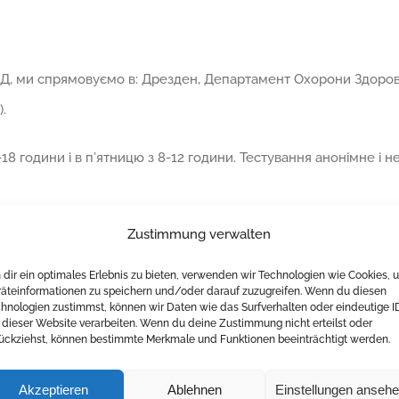
НІД, ми спрямовуємо в: Дрезден, Департамент Охорони Здоров’я
.
 14-18 години і в п’ятницю з 8-12 години. Тестування анонімне 
Zustimmung verwalten
dir ein optimales Erlebnis zu bieten, verwenden wir Technologien wie Cookies, 
äteinformationen zu speichern und/oder darauf zuzugreifen. Wenn du diesen
hnologien zustimmst, können wir Daten wie das Surfverhalten oder eindeutige I
 dieser Website verarbeiten. Wenn du deine Zustimmung nicht erteilst oder
ückziehst, können bestimmte Merkmale und Funktionen beeinträchtigt werden.
Akzeptieren
Ablehnen
Einstellungen anseh