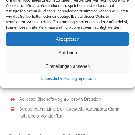
Um dir ein optimales Erlebnis zu bieten, verwenden wir Technologien wie
Cookies, um Geräteinformationen zu speichern und/oder darauf
Büro und Beratungssstelle befinden sich in Dresden-
zuzugreifen. Wenn du diesen Technologien zustimmst, können wir Daten
wie das Surfverhalten oder eindeutige IDs auf dieser Website
Neustadt, direkt am Alaunplatz (Nähe Copy-Shop, Ecke
verarbeiten. Wenn du deine Zustimmung nicht erteilst oder zurückziehst,
Görlitzer Straße). Auf Bischofsweg, Görlitzer und
können bestimmte Merkmale und Funktionen beeinträchtigt werden.
Alaunstraße stehen begrenzte Parkmöglichkeiten zur
Akzeptieren
Verfügung. Wenn Sie aus dem Umland zu uns kommen,
Ablehnen
erhalten Sie hier
Wegbeschreibungen
(PDF: 16 KB).
Einstellungen ansehen
Die Beratungsstelle der Aids-Hilfe Dresden ist nicht
Datenschutzerklärung
Impressum
barrierefrei – es befinden sich drei Stufen im Hausflur.
Adresse: Bischofsweg 46, 01099 Dresden
Straßenbahn: Linie 13, Haltestelle Alaunplatz (Bahn
hält direkt vor der Tür)