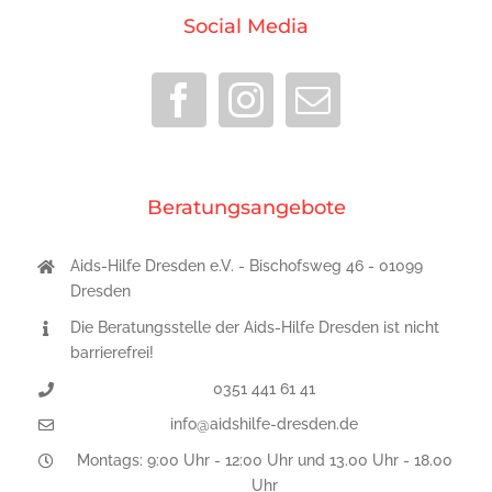
Social Media
Beratungsangebote
Aids-Hilfe Dresden e.V. - Bischofsweg 46 - 01099
Dresden
Die Beratungsstelle der Aids-Hilfe Dresden ist nicht
barrierefrei!
0351 441 61 41
info@aidshilfe-dresden.de
Montags: 9:00 Uhr - 12:00 Uhr und 13.00 Uhr - 18.00
Uhr