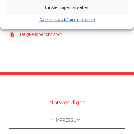
Tätigkeitsbericht 2004
Einstellungen ansehen
Tätigkeitsbericht 2003
Datenschutzerklärung
Impressum
Tätigkeitsbericht 2002
Tätigkeitsbericht 2001
Notwendiges
IMPRESSUM