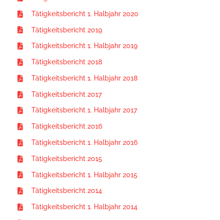
Tätigkeitsbericht 1. Halbjahr 2020
Tätigkeitsbericht 2019
Tätigkeitsbericht 1. Halbjahr 2019
Tätigkeitsbericht 2018
Tätigkeitsbericht 1. Halbjahr 2018
Tätigkeitsbericht 2017
Tätigkeitsbericht 1. Halbjahr 2017
Tätigkeitsbericht 2016
Tätigkeitsbericht 1. Halbjahr 2016
Tätigkeitsbericht 2015
Tätigkeitsbericht 1. Halbjahr 2015
Tätigkeitsbericht 2014
Tätigkeitsbericht 1. Halbjahr 2014