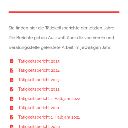
Sie finden hier die Tätigkeitsberichte der letzten Jahre.
Die Berichte geben Auskunft über die von Verein und
Beratungsstelle geleistete Arbeit im jeweiligen Jahr:
Tätigkeitsbericht 2025
Tätigkeitsbericht 2024
Tätigkeitsbericht 2023
Tätigkeitsbericht 2022
Tätigkeitsbericht 1. Halbjahr 2022
Tätigkeitsbericht 2021
Tätigkeitsbericht 1. Halbjahr 2021
Tätigkeitsbericht 2020