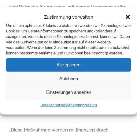
sind Beispiele für Anliegen, mit denen Menschen zu ihr
Zustimmung verwalten
finden und denen sie sich gemeinsam mit
Um dir ein optimales Erlebnis zu bieten, verwenden wir Technologien wie
verschiedenen Methoden widmen.
Cookies, um Geräteinformationen zu speichern und/oder darauf
zuzugreifen. Wenn du diesen Technologien zustimmst, können wir Daten
wie das Surfverhalten oder eindeutige IDs auf dieser Website
ℹ︎ Für bis zu 30 Personen – Es braucht eine
verarbeiten. Wenn du deine Zustimmung nicht erteilst oder zurückziehst,
können bestimmte Merkmale und Funktionen beeinträchtigt werden.
Voranmeldung via info@aidshilfe-dresden.de
Akzeptieren
Dieser Workshop wird organisiert und ermöglicht durch
Ablehnen
die Aids-Hilfe Dresden e.V.
Einstellungen ansehen
Alle aktuellen Infos findest du
hier.
Datenschutzerklärung
Impressum
„Diese Maßnahmen werden mitfinanziert durch