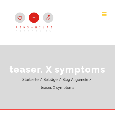
Zum
Inhalt
springen
teaser. X symptoms
Startseite
Beiträge
Blog Allgemein
teaser. X symptoms