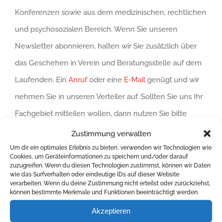
Konferenzen sowie aus dem medizinischen, rechtlichen
und psychosozialen Bereich. Wenn Sie unseren
Newsletter abonnieren, halten wir Sie zusätzlich über
das Geschehen in Verein und Beratungsstelle auf dem
Laufenden. Ein
Anruf
oder eine
E-Mail
genügt und wir
nehmen Sie in unseren Verteiler auf. Sollten Sie uns Ihr
Fachgebiet mitteilen wollen, dann nutzen Sie bitte
unser
Mitmach-Formular
.
Zustimmung verwalten
Um dir ein optimales Erlebnis zu bieten, verwenden wir Technologien wie
Fortbildungen für Ärzt*innen
Cookies, um Geräteinformationen zu speichern und/oder darauf
zuzugreifen. Wenn du diesen Technologien zustimmst, können wir Daten
und Berater*innen
wie das Surfverhalten oder eindeutige IDs auf dieser Website
verarbeiten. Wenn du deine Zustimmung nicht erteilst oder zurückziehst,
können bestimmte Merkmale und Funktionen beeinträchtigt werden.
Die Aids-Hilfe Dresden bietet Ihnen zweimal im Jahr
Fortbildungsveranstaltungen an. Diese werden in
Akzeptieren