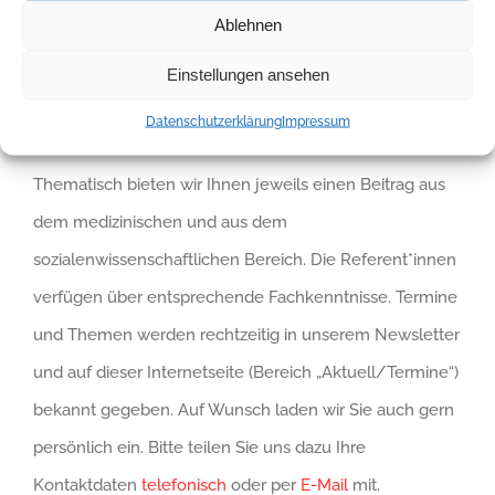
Kooperation mit der SaXonia Internationale Apotheke
Ablehnen
sowie drei Pharmafirmen organisiert. Als Arzt bzw. Ärztin
Einstellungen ansehen
wird Ihre Teilnahme mit zwei Punkten im Sächsischen
Datenschutzerklärung
Impressum
Fortbildungsdiplom anerkannt.
Thematisch bieten wir Ihnen jeweils einen Beitrag aus
dem medizinischen und aus dem
sozialenwissenschaftlichen Bereich. Die Referent*innen
verfügen über entsprechende Fachkenntnisse. Termine
und Themen werden rechtzeitig in unserem Newsletter
und auf dieser Internetseite (Bereich „Aktuell/Termine“)
bekannt gegeben. Auf Wunsch laden wir Sie auch gern
persönlich ein. Bitte teilen Sie uns dazu Ihre
Kontaktdaten
telefonisch
oder per
E-Mail
mit.