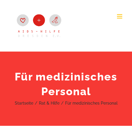
Zum
Inhalt
springen
Für medizinisches
Personal
Startseite
Rat & Hilfe
Für medizinisches Personal