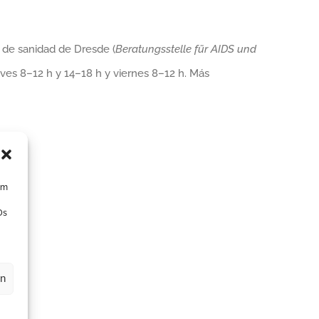
 de sanidad de Dresde (
Beratungsstelle für AIDS und
ueves 8–12 h y 14–18 h y viernes 8–12 h. Más
um
Ds
en