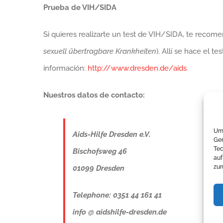
Prueba de VIH/SIDA
Si quieres realizarte un test de VIH/SIDA, te reco
sexuell übertragbare Krankheiten
). Allí se hace el 
información:
http://www.dresden.de/aids
Nuestros datos de contacto:
Um 
Aids-Hilfe Dresden e.V.
Ger
Tec
Bischofsweg 46
auf
zur
01099 Dresden
Telephone: 0351 44 161 41
info @ aidshilfe-dresden.de