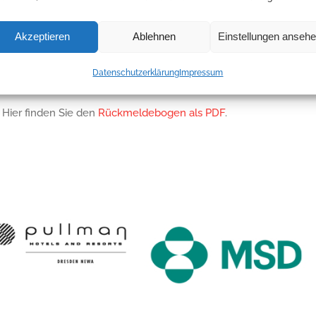
 Teilnahme sind drei Punkte für das Sächsische Fortbildungsdiplom
Akzeptieren
Ablehnen
Einstellungen anseh
t zur
49. HIV-Fortbildung am 06. Mai 2024 um 19 Uhr
. Wir freu
Datenschutzerklärung
Impressum
. Hier finden Sie den
Rückmeldebogen als PDF
.