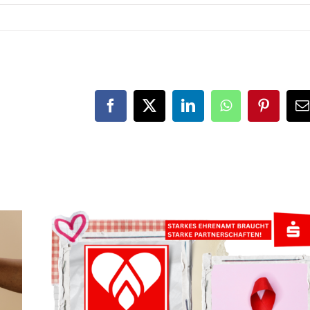
Facebook
X
LinkedIn
WhatsApp
Pinteres
E
M