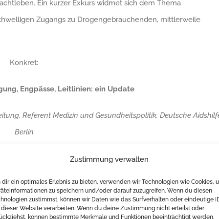
htleben. Ein kurzer Exkurs widmet sich dem Thema
chwelligen Zugangs zu Drogengebrauchenden, mittlerweile
Konkret:
gung, Engpässe, Leitlinien: ein Update
itung, Referent Medizin und Gesundheitspolitik, Deutsche Aidshilf
Berlin
&
Zustimmung verwalten
dir ein optimales Erlebnis zu bieten, verwenden wir Technologien wie Cookies, 
zeitdrogengebrauch im Nachtleben
äteinformationen zu speichern und/oder darauf zuzugreifen. Wenn du diesen
hnologien zustimmst, können wir Daten wie das Surfverhalten oder eindeutige I
 dieser Website verarbeiten. Wenn du deine Zustimmung nicht erteilst oder
lle für Suchtprävention und Konsumkompetenz (Dresden)
ückziehst, können bestimmte Merkmale und Funktionen beeinträchtigt werden.