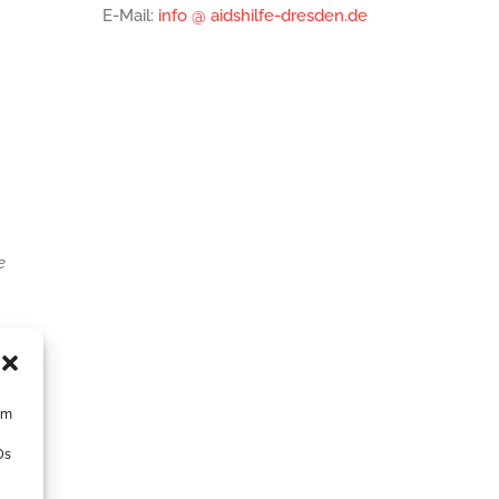
E-Mail:
info @ aidshilfe-dresden.de
e
um
Ds