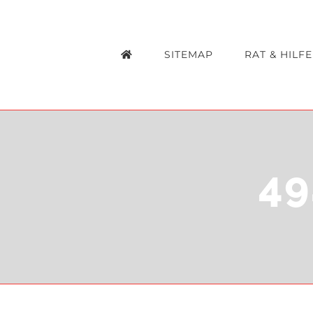
Zum
Inhalt
SITEMAP
RAT & HILFE
springen
49