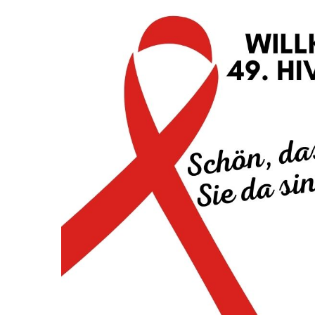
Zeige
grösseres
Bild