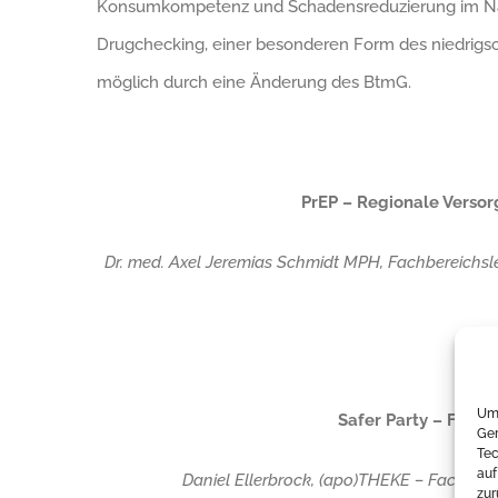
Konsumkompetenz und Schadensreduzierung im Nac
Drugchecking, einer besonderen Form des niedrigs
möglich durch eine Änderung des BtmG.
PrEP – Regionale Versor
Dr. med. Axel Jeremias Schmidt MPH, Fachbereichsle
Um 
Safer Party – Frei
Ger
Tec
auf
Daniel Ellerbrock, (apo)THEKE – Fachste
zur