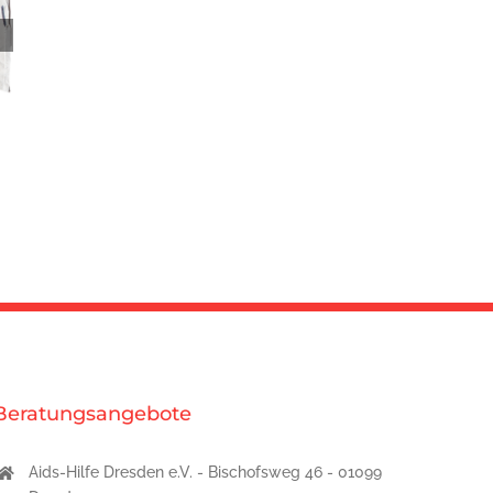
Positiv leben – grenzenlos [und] solidarisch.
16 Juni 2026
Beratungsangebote
Aids-Hilfe Dresden e.V. - Bischofsweg 46 - 01099