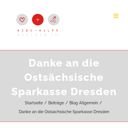
Zum
Inhalt
springen
Danke an die
Ostsächsische
Sparkasse Dresden
Startseite
Beiträge
Blog Allgemein
Danke an die Ostsächsische Sparkasse Dresden