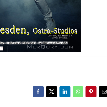
Facebook
X
LinkedIn
WhatsApp
Pinteres
E
M