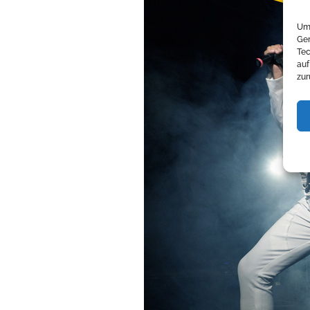
Um 
Ger
Tec
auf
zur