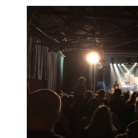
Zeige
grösseres
Bild