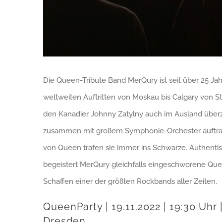
Die Queen-Tribute Band MerQury ist seit über 25 Jah
weltweiten Auftritten von Moskau bis Calgary von S
den Kanadier Johnny Zatylny auch im Ausland überz
zusammen mit großem Symphonie-Orchester auftraten
von Queen trafen sie immer ins Schwarze. Authenti
begeistert MerQury gleichfalls eingeschworene Q
Schaffen einer der größten Rockbands aller Zeiten.
QueenParty | 19.11.2022 | 19:30 Uhr
Dresden