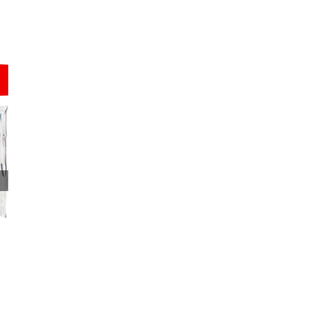
Positiv leben – grenzenlos [und] solidarisch.
16 Juni 2026