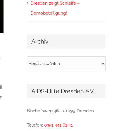
Dresden zeigt Schleife –
Demobeteiligung!
Archiv
m
Archiv
l
AIDS-Hilfe Dresden e.V.
em
Bischofsweg 46 - 01099 Dresden
Telefon:
0351 441 61 41