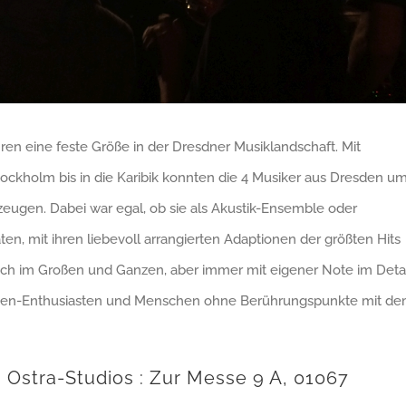
ren eine feste Größe in der Dresdner Musiklandschaft. Mit
tockholm bis in die Karibik konnten die 4 Musiker aus Dresden u
eugen. Dabei war egal, ob sie als Akustik-Ensemble oder
, mit ihren liebevoll arrangierten Adaptionen der größten Hits
sch im Großen und Ganzen, aber immer mit eigener Note im Detai
ueen-Enthusiasten und Menschen ohne Berührungspunkte mit d
 | Ostra-Studios : Zur Messe 9 A,
01067