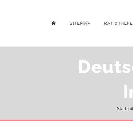
Zum
Inhalt
SITEMAP
RAT & HILFE
springen
Deuts
I
Startsei