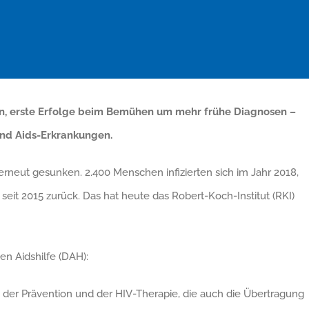
en, erste Erfolge beim Bemühen um mehr frühe Diagnosen –
und Aids-Erkrankungen.
erneut gesunken. 2.400 Menschen infizierten sich im Jahr 2018,
 seit 2015 zurück. Das hat heute das Robert-Koch-Institut (RKI)
en Aidshilfe (DAH):
g der Prävention und der HIV-Therapie, die auch die Übertragung