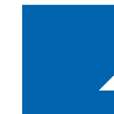
Zeige
grösseres
Bild