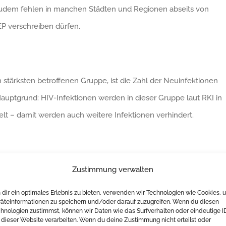
dem fehlen in manchen Städten und Regionen abseits von
EP verschreiben dürfen.
stärksten betroffenen Gruppe, ist die Zahl der Neuinfektionen
Hauptgrund: HIV-Infektionen werden in dieser Gruppe laut RKI in
elt – damit werden auch weitere Infektionen verhindert.
 Anstieg von HIV-Infektionen bei Menschen, die intravenös
Zustimmung verwalten
r HIV und Hepatitis C müssen daher fortgesetzt und ausgebaut
dir ein optimales Erlebnis zu bieten, verwenden wir Technologien wie Cookies, 
äteinformationen zu speichern und/oder darauf zuzugreifen. Wenn du diesen
n eine intensive und differenzierte Ansprache in der
hnologien zustimmst, können wir Daten wie das Surfverhalten oder eindeutige I
ng zu Substitutionstherapien und sauberen Spritzen gewährleist
 dieser Website verarbeiten. Wenn du deine Zustimmung nicht erteilst oder