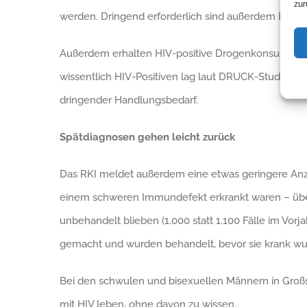
zur
werden. Dringend erforderlich sind außerdem Drog
Außerdem erhalten HIV-positive Drogenkonsument_i
wissentlich HIV-Positiven lag laut DRUCK-Studie des 
dringender Handlungsbedarf.
Spätdiagnosen gehen leicht zurück
Das RKI meldet außerdem eine etwas geringere Anza
einem schweren Immundefekt erkrankt waren – überw
unbehandelt blieben (1.000 statt 1.100 Fälle im Vor
gemacht und wurden behandelt, bevor sie krank wu
Bei den schwulen und bisexuellen Männern in Großst
mit HIV leben, ohne davon zu wissen.