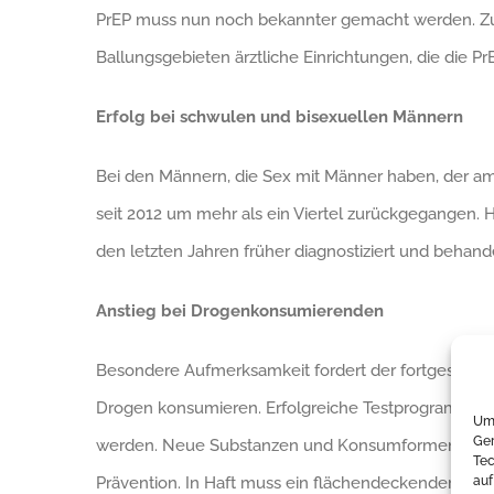
PrEP muss nun noch bekannter gemacht werden. Zu
Ballungsgebieten ärztliche Einrichtungen, die die Pr
Erfolg bei schwulen und bisexuellen Männern
Bei den Männern, die Sex mit Männer haben, der am 
seit 2012 um mehr als ein Viertel zurückgegangen. 
den letzten Jahren früher diagnostiziert und behand
Anstieg bei Drogenkonsumierenden
Besondere Aufmerksamkeit fordert der fortgesetzte
Drogen konsumieren. Erfolgreiche Testprogramme fü
Um 
Ger
werden. Neue Substanzen und Konsumformen erforder
Tec
Prävention. In Haft muss ein flächendeckender Zuga
auf