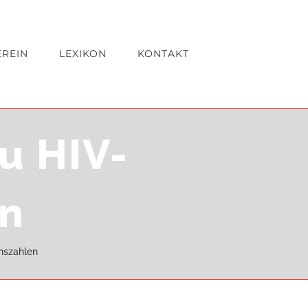
EREIN
LEXIKON
KONTAKT
u HIV-
en
onszahlen