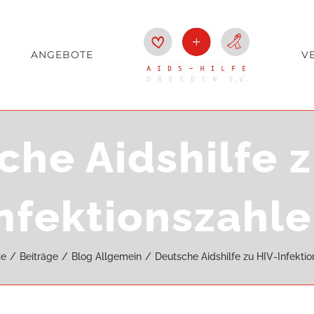
ANGEBOTE
V
che Aidshilfe z
nfektionszahl
te
Beiträge
Blog Allgemein
Deutsche Aidshilfe zu HIV-Infekti