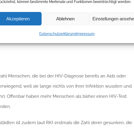
ückziehst, können bestimmte Merkmale und Funktionen beeinträchtigt werden.
enkonsumräume in allen Bundesländern.
Akzeptieren
Ablehnen
Einstellungen anseh
nnen häufig keine HIV-Therapie. Die Therapiequote bei
RKI (2016) nur bei 55 Prozent (allgemein: 93%). Hier herrscht
Datenschutzerklärung
Impressum
hl Menschen, die bei der HIV-Diagnose bereits an Aids oder
iegend, weil sie lange nichts von ihrer Infektion wussten und
jahr). Offenbar haben mehr Menschen als bisher einen HIV-Test
rden.
ädten ist zudem laut RKI erstmals die Zahl derer gesunken, die