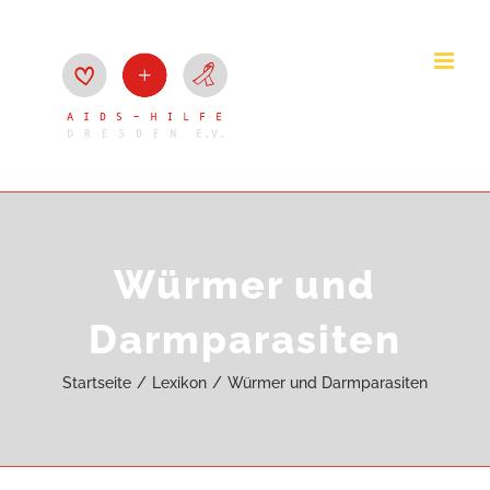
Zum
Inhalt
springen
Würmer und
Darmparasiten
Startseite
Lexikon
Würmer und Darmparasiten