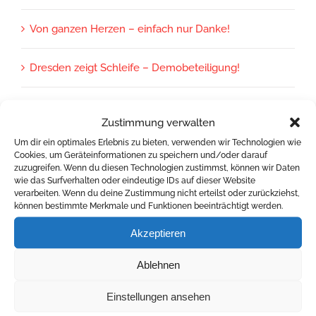
Von ganzen Herzen – einfach nur Danke!
Dresden zeigt Schleife – Demobeteiligung!
Zustimmung verwalten
Archiv
Um dir ein optimales Erlebnis zu bieten, verwenden wir Technologien wie
Cookies, um Geräteinformationen zu speichern und/oder darauf
zuzugreifen. Wenn du diesen Technologien zustimmst, können wir Daten
Archiv
wie das Surfverhalten oder eindeutige IDs auf dieser Website
verarbeiten. Wenn du deine Zustimmung nicht erteilst oder zurückziehst,
können bestimmte Merkmale und Funktionen beeinträchtigt werden.
Akzeptieren
AIDS-Hilfe Dresden e.V.
Ablehnen
Einstellungen ansehen
Bischofsweg 46 - 01099 Dresden