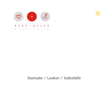
Zum
Inhalt
springen
Selbsthilfe
Startseite
Lexikon
Selbsthilfe