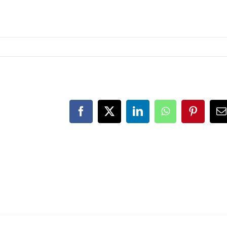
Facebook
X
LinkedIn
WhatsApp
Pinteres
E
M