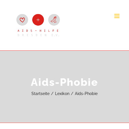
Zum
Inhalt
springen
Aids-Phobie
Startseite
Lexikon
Aids-Phobie