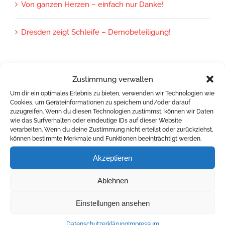
Von ganzen Herzen – einfach nur Danke!
Dresden zeigt Schleife – Demobeteiligung!
Zustimmung verwalten
Archiv
Um dir ein optimales Erlebnis zu bieten, verwenden wir Technologien wie
Cookies, um Geräteinformationen zu speichern und/oder darauf
zuzugreifen. Wenn du diesen Technologien zustimmst, können wir Daten
Archiv
wie das Surfverhalten oder eindeutige IDs auf dieser Website
verarbeiten. Wenn du deine Zustimmung nicht erteilst oder zurückziehst,
können bestimmte Merkmale und Funktionen beeinträchtigt werden.
Akzeptieren
AIDS-Hilfe Dresden e.V.
Ablehnen
Bischofsweg 46 - 01099 Dresden
Einstellungen ansehen
Telefon:
0351 441 61 41
Datenschutzerklärung
Impressum