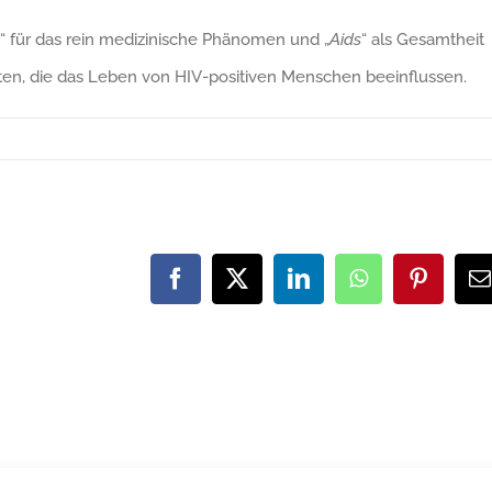
“ für das rein medizinische Phänomen und „
Aids
“ als Gesamtheit
ten, die das Leben von HIV-positiven Menschen beeinflussen.
Facebook
X
LinkedIn
WhatsApp
Pinteres
E
M