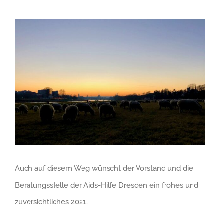
Zeige
grösseres
Bild
Auch auf diesem Weg wünscht der Vorstand und die
Beratungsstelle der Aids-Hilfe Dresden ein frohes und
zuversichtliches 2021.