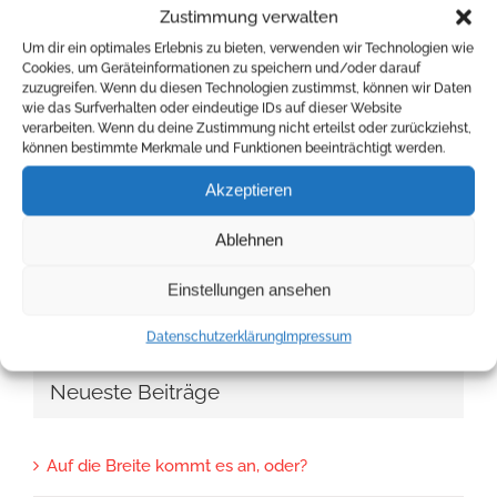
Zustimmung verwalten
Um dir ein optimales Erlebnis zu bieten, verwenden wir Technologien wie
Cookies, um Geräteinformationen zu speichern und/oder darauf
zuzugreifen. Wenn du diesen Technologien zustimmst, können wir Daten
wie das Surfverhalten oder eindeutige IDs auf dieser Website
Auf die Breite
Die Ostsächsische
verarbeiten. Wenn du deine Zustimmung nicht erteilst oder zurückziehst,
kommt es an, oder?
Sparkasse Dresden
können bestimmte Merkmale und Funktionen beeinträchtigt werden.
unterstützt hot.spot!
03 August 2026
Akzeptieren
06 Juli 2026
Ablehnen
Einstellungen ansehen
Datenschutzerklärung
Impressum
Neueste Beiträge
Auf die Breite kommt es an, oder?