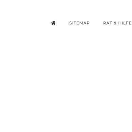
Zum
Inhalt
SITEMAP
RAT & HILFE
springen
Se