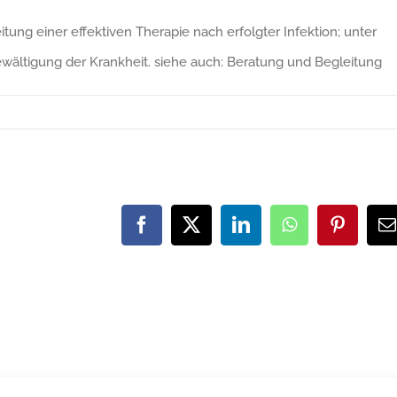
ung einer effektiven Therapie nach erfolgter Infektion; unter
wältigung der Krankheit. siehe auch: Beratung und Begleitung
Facebook
X
LinkedIn
WhatsApp
Pinteres
E
M