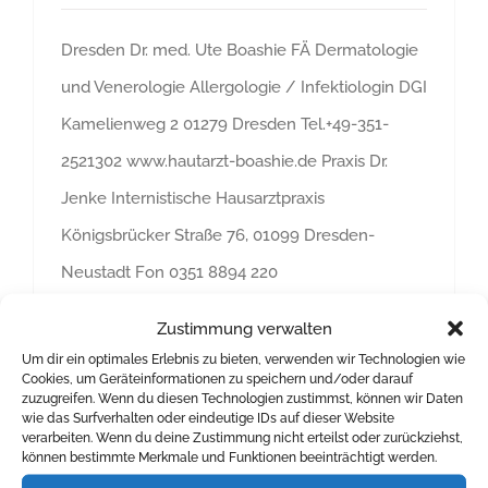
Dresden Dr. med. Ute Boashie FÄ Dermatologie
und Venerologie Allergologie / Infektiologin DGI
Kamelienweg 2 01279 Dresden Tel.+49-351-
2521302 www.hautarzt-boashie.de Praxis Dr.
Jenke Internistische Hausarztpraxis
Königsbrücker Straße 76, 01099 Dresden-
Neustadt Fon 0351 8894 220
www.doktorjenke.de Städtisches Krankenhaus
Zustimmung verwalten
Dresden-Neustadt Infektionsabteilung / Haus 1
Um dir ein optimales Erlebnis zu bieten, verwenden wir Technologien wie
Cookies, um Geräteinformationen zu speichern und/oder darauf
Industriestraße 40, 01129 Dresden Tel. 0351
zuzugreifen. Wenn du diesen Technologien zustimmst, können wir Daten
wie das Surfverhalten oder eindeutige IDs auf dieser Website
8562150 Universitätsklinikum der TU Dresden
verarbeiten. Wenn du deine Zustimmung nicht erteilst oder zurückziehst,
Immunschwäche-Ambulanz/ Poliklinik der
können bestimmte Merkmale und Funktionen beeinträchtigt werden.